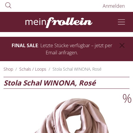
Anmelden
FINAL SALE
: Letzte Stücke verfügbar – jetzt per
Email anfragen.
Shop
Schals / Loops
Stola Schal WINONA, Rosé
Stola Schal WINONA, Rosé
%