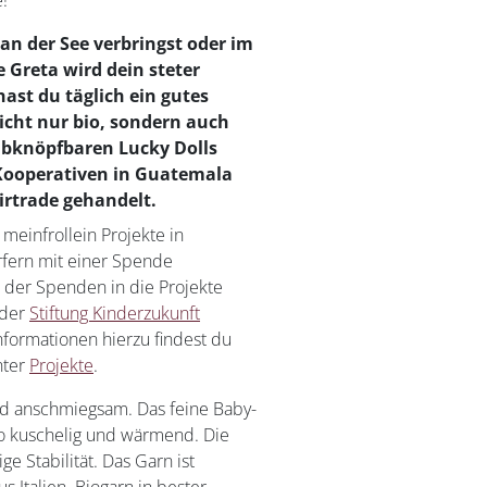
e!
an der See verbringst oder im
 Greta wird dein steter
hast du täglich ein gutes
nicht nur bio, sondern auch
 abknöpfbaren Lucky Dolls
Kooperativen in Guatemala
irtrade gehandelt.
einfrollein Projekte in
fern mit einer Spende
 der Spenden in die Projekte
 der
Stiftung Kinderzukunft
ormationen hierzu findest du
nter
Projekte
.
nd anschmiegsam. Das feine Baby-
o kuschelig und wärmend. Die
ige Stabilität. Das Garn ist