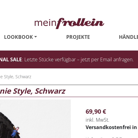
LOOKBOOK
PROJEKTE
HÄNDL
NAL SALE
: Letzte Stücke verfügbar – jetzt per Email anfragen.
e Style, Schwarz
nie Style, Schwarz
69,90
€
inkl. MwSt.
Versandkostenfrei i