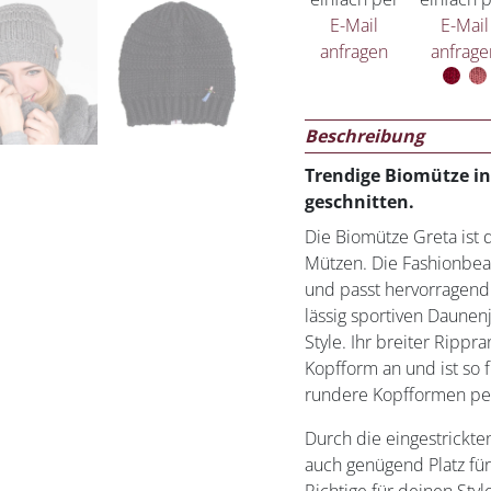
E-Mail
E-Mail
anfragen
anfrage
Dieses Pr
Beschreibung
Trendige Biomütze i
geschnitten.
Die Biomütze Greta ist 
Mützen. Die Fashionbean
und passt hervorragend
lässig sportiven Daunen
Style. Ihr breiter Rippr
Kopfform an und ist so 
rundere Kopfformen per
Durch die eingestrickten
auch genügend Platz f