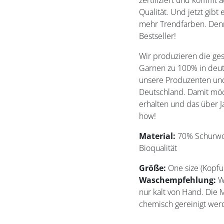
zertifiziert und kommt au
Qualität. Und jetzt gibt
mehr Trendfarben. Denn
Bestseller!
Wir produzieren die ge
Garnen zu 100% in deu
unsere Produzenten und
Deutschland. Damit möch
erhalten und das über 
how!
Material:
70% Schurwoll
Bioqualität
Größe:
One size (Kopf
Waschempfehlung:
We
nur kalt von Hand. Die 
chemisch gereinigt wer