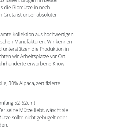
s Italien. Biogarn in bester
 es die Biomütze in noch
 Greta ist unser absoluter
samte Kollektion aus hochwertigen
tschen Manufakturen. Wir kennen
 unterstützen die Produktion in
ten wir Arbeitsplätze vor Ort
Jahrhunderte erworbene Know-
e, 30% Alpaca, zertifizierte
umfang 52-62cm)
r seine Mütze liebt, wäscht sie
Mütze sollte nicht gebügelt oder
den.