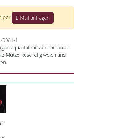
te per
E-Mail anfragen
1-0081-1
Organicqualität mit abnehmbaren
nie-Mütze, kuschelig weich und
en.
e?
per