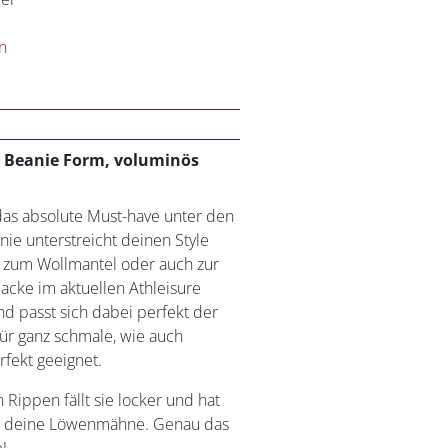
n
odukt weist mehrere Varianten auf. Die Optionen können auf d
n Beanie Form, voluminös
das absolute Must-have unter den
ie unterstreicht deinen Style
 zum Wollmantel oder auch zur
jacke im aktuellen Athleisure
and passt sich dabei perfekt der
für ganz schmale, wie auch
fekt geeignet.
 Rippen fällt sie locker und hat
ür deine Löwenmähne. Genau das