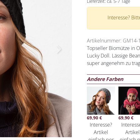
Lieferzeit:
ca. 5-7 Tage
Interesse? Bit
Artikelnummer: GM14-
Topseller Biomütze in 
Next
Lucky Doll. Lässige Bea
super angenehm zu trag
Andere Farben
69,90
€
69,90
€
Interesse?
Interess
Artikel
Artikel
einfach per
einfach 