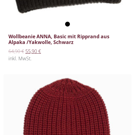
Wollbeanie ANNA, Basic mit Ripprand aus
Alpaka /Yakwolle, Schwarz
Ursprünglicher Preis war: 64,90 €
Aktueller Preis ist: 55,90 €.
64,90
€
55,90
€
inkl. MwSt.
%