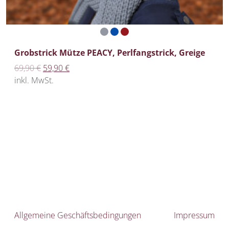
Grobstrick Mütze PEACY, Perlfangstrick, Greige
Ursprünglicher Preis war: 69,90 €
Aktueller Preis ist: 59,90 €.
69,90
€
59,90
€
inkl. MwSt.
Allgemeine Geschäftsbedingungen
Impressum