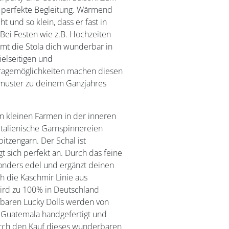
ie perfekte Begleitung. Wärmend
 und so klein, dass er fast in
Bei Festen wie z.B. Hochzeiten
mt die Stola dich wunderbar in
ielseitigen und
ragemöglichkeiten machen diesen
muster zu deinem Ganzjahres
 kleinen Farmen in der inneren
 Italienische Garnspinnereien
tzengarn. Der Schal ist
t sich perfekt an. Durch das feine
sonders edel und ergänzt deinen
h die Kaschmir Linie aus
ird zu 100% in Deutschland
fbaren Lucky Dolls werden von
n Guatemala handgefertigt und
urch den Kauf dieses wunderbaren