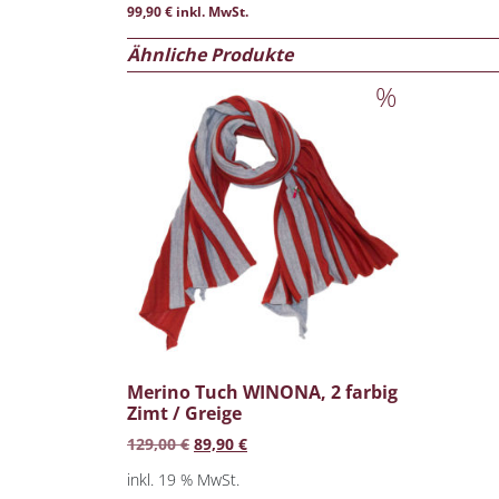
99,90
€
inkl. MwSt.
Ähnliche Produkte
Angebot!
Merino Tuch WINONA, 2 farbig
Zimt / Greige
Ursprünglicher Preis war: 129,00 €
Aktueller Preis ist: 89,90 €.
129,00
€
89,90
€
inkl. 19 % MwSt.