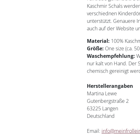
Kaschmir Schals werden 
verschiednen Kinderdör
unterstützt. Genauere I
auch auf der Website u
Material:
100% Kaschm
Größe:
One size (ca. 5
Waschempfehlung:
W
nur kalt von Hand. Der S
chemisch gereinigt wer
Herstellerangaben
Martina Lewe
Gutenbergstraße 2
63225 Langen
Deutschland
Email:
info@meinfrollei