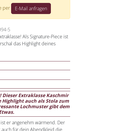
te per
E-Mail anfragen
094-5
traklasse! Als Signature-Piece ist
schal das Highlight deines
! Dieser Extraklasse Kaschmir
e Highlight auch als Stola zum
ressante Lochmuster gibt dem
Etwas.
it ist er angenehm wärmend. Der
 auch für dein Abendkleid die