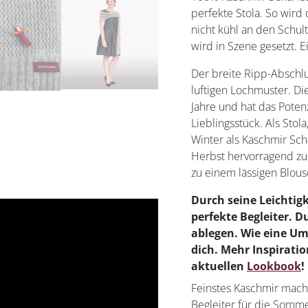
perfekte Stola. So wird
nicht kühl an den Schu
wird in Szene gesetzt. E
Der breite Ripp-Abschlu
luftigen Lochmuster. Di
Jahre und hat das Poten
Lieblingsstück. Als Stol
Winter als Kaschmir Scha
Herbst hervorragend zu
zu einem lässigen Blous
Durch seine Leichtigke
perfekte Begleiter. 
ablegen. Wie eine U
dich. Mehr Inspiratio
aktuellen
Lookbook
!
Feinstes Kaschmir mach
Begleiter für die Somme