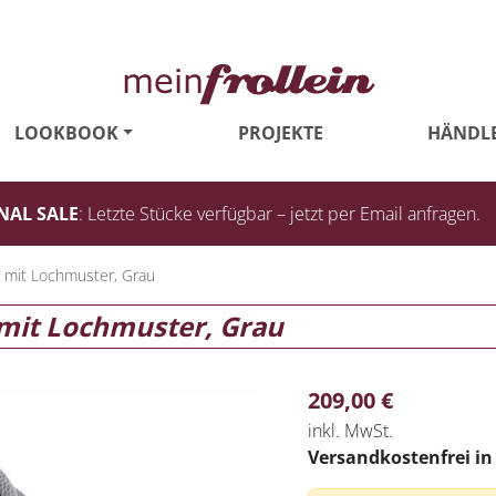
LOOKBOOK
PROJEKTE
HÄNDL
NAL SALE
: Letzte Stücke verfügbar – jetzt per Email anfragen.
l mit Lochmuster, Grau
 mit Lochmuster, Grau
209,00
€
inkl. MwSt.
Versandkostenfrei i