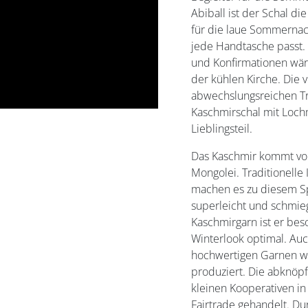
Abiball ist der Schal d
für die laue Sommernacht
jede Handtasche passt. 
und Konfirmationen wär
der kühlen Kirche. Die v
abwechslungsreichen T
Kaschmirschal mit Loch
Lieblingsteil.
Das Kaschmir kommt von
Mongolei. Traditionelle
machen es zu diesem Spi
superleicht und schmieg
Kaschmirgarn ist er be
Winterlook optimal. Auc
hochwertigen Garnen w
produziert. Die abknöp
kleinen Kooperativen i
Fairtrade gehandelt. D