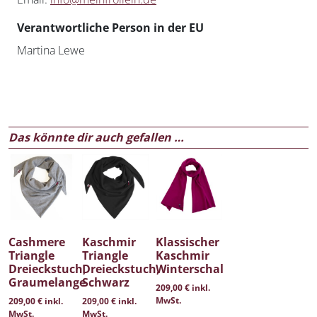
Verantwortliche Person in der EU
Martina Lewe
Das könnte dir auch gefallen …
Cashmere
Kaschmir
Klassischer
Triangle
Triangle
Kaschmir
Dreieckstuch,
Dreieckstuch,
Winterschal
Graumelange
Schwarz
209,00
€
inkl.
MwSt.
209,00
€
inkl.
209,00
€
inkl.
MwSt.
MwSt.