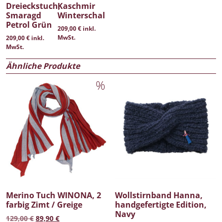
Dreieckstuch,
Kaschmir
Smaragd
Winterschal
Petrol Grün
209,00
€
inkl.
MwSt.
209,00
€
inkl.
MwSt.
Ähnliche Produkte
Angebot!
Merino Tuch WINONA, 2
Wollstirnband Hanna,
farbig Zimt / Greige
handgefertigte Edition,
Navy
Ursprünglicher Preis war: 129,00 €
Aktueller Preis ist: 89,90 €.
129,00
€
89,90
€