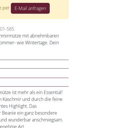
te per
E-Mail anfragen
901-585
chmirmütze mit abnehmbaren
 Sommer- wie Wintertage. Dein
ze ist mehr als ein Essential!
en Kaschmir und durch die feine
tes Highlight. Das
r Beanie ein ganz besondere
ht und wunderbar anschmiegsam.
genehme Art.