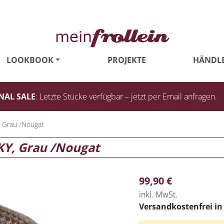
LOOKBOOK
PROJEKTE
HÄNDL
NAL SALE
: Letzte Stücke verfügbar – jetzt per Email anfragen.
 Grau /Nougat
Y, Grau /Nougat
99,90
€
inkl. MwSt.
Versandkostenfrei i