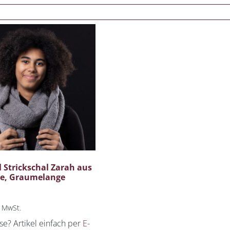
 Strickschal Zarah aus
le, Graumelange
% MwSt.
se? Artikel einfach per
E-