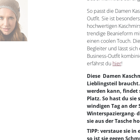
So passt die Damen Kas
Outfit. Sie ist besonder
hochwertigen Kaschmirs
trendige Beanieform mi
einen coolen Touch. Di
Begleiter und lässt sich
Business-Outfit kombini
erfährst du
hier
!
Diese Damen Kaschmi
Lieblingsteil braucht
werden kann, findet s
Platz. So hast du sie 
windigen Tag an der 
Winterspaziergang- d
sie aus der Tasche ho
TIPP: verstaue sie i
so ist sie gegen Sch