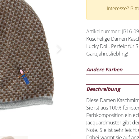
Interesse? Bit
Artikelnummer: JB16-0
Kuschelige Damen Kas
Lucky Doll. Perfekt für
Next
Ganzjahresliebling!
Andere Farben
Beschreibung
Diese Damen Kaschmirmüt
Sie ist aus 100% feinst
Farbkomposition ein ech
Jacquardmuster gibt de
Note. Sie ist sehr leic
Dabei wärmt sie auf an