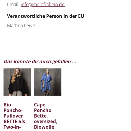
Email:
info@meinfrollein.de
Verantwortliche Person in der EU
Martina Lewe
Das könnte dir auch gefallen …
Bio
Cape
Poncho-
Poncho
Pullover
Bette,
BETTE als
oversized,
Two-in-
Biowolle