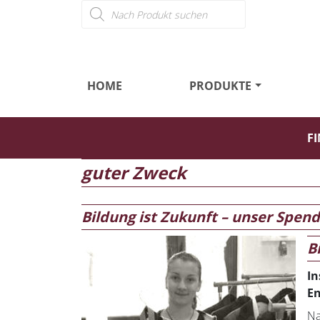
Products search
HOME
PRODUKTE
FI
guter Zweck
Bildung ist Zukunft – unser Spen
B
In
En
Na