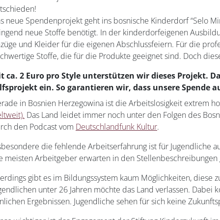
tschieden!
s neue Spendenprojekt geht ins bosnische Kinderdorf “Selo Mir
ingend neue Stoffe benötigt. In der kinderdorfeigenen Ausbild
züge und Kleider für die eigenen Abschlussfeiern. Für die profe
chwertige Stoffe, die für die Produkte geeignet sind. Doch dies
t ca. 2 Euro pro Style unterstützen wir dieses Projekt. 
lfsprojekt ein. So garantieren wir, dass unsere Spende a
rade in Bosnien Herzegowina ist die Arbeitslosigkeit extrem ho
ltweit).
Das Land leidet immer noch unter den Folgen des Bosni
rch den Podcast vom
Deutschlandfunk Kultur
.
sbesondere die fehlende Arbeitserfahrung ist für Jugendliche a
e meisten Arbeitgeber erwarten in den Stellenbeschreibungen 
lerdings gibt es im Bildungssystem kaum Möglichkeiten, diese z
gendlichen unter 26 Jahren möchte das Land verlassen. Dabei 
nlichen Ergebnissen. Jugendliche sehen für sich keine Zukunft