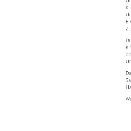
Um
Ki
Un
Er
Zi
Du
Ki
de
Un
Da
Sa
Ha
Wi