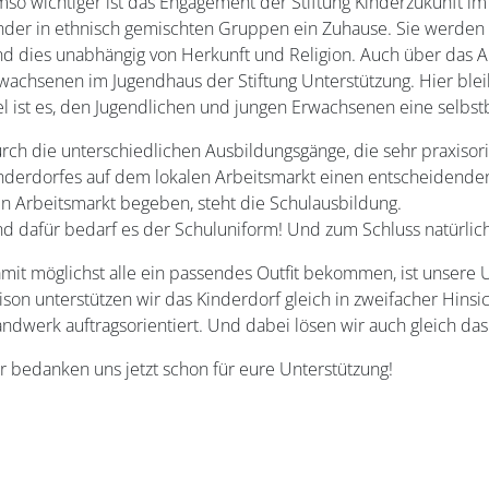
so wichtiger ist das Engagement der Stiftung Kinderzukunft im 
nder in ethnisch gemischten Gruppen ein Zuhause. Sie werden in
d dies unabhängig von Herkunft und Religion. Auch über das Al
wachsenen im Jugendhaus der Stiftung Unterstützung. Hier blei
el ist es, den Jugendlichen und jungen Erwachsenen eine selbs
rch die unterschiedlichen Ausbildungsgänge, die sehr praxisori
nderdorfes auf dem lokalen Arbeitsmarkt einen entscheidenden
n Arbeitsmarkt begeben, steht die Schulausbildung.
d dafür bedarf es der Schuluniform! Und zum Schluss natürlich
mit möglichst alle ein passendes Outfit bekommen, ist unsere 
ison unterstützen wir das Kinderdorf gleich in zweifacher Hins
ndwerk auftragsorientiert. Und dabei lösen wir auch gleich da
r bedanken uns jetzt schon für eure Unterstützung!