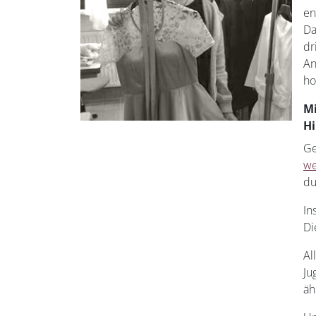
en
Da
dr
An
ho
Mi
Hi
Ge
we
du
In
Di
Al
Ju
äh