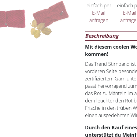
einfach per
einfach 
E-Mail
E-Mail
anfragen
anfrage
Beschreibung
Mit diesem coolen Wo
kommen!
Das Trend Stirnband ist
vorderen Seite besonder
zertifiziertem Garn unte
passt hervorragend zum
das Rot zu Mänteln im 
dem leuchtenden Rot br
Frische in den trüben Wi
einen ausgedehnten Win
Durch den Kauf eines
unterstützt du Meinfr