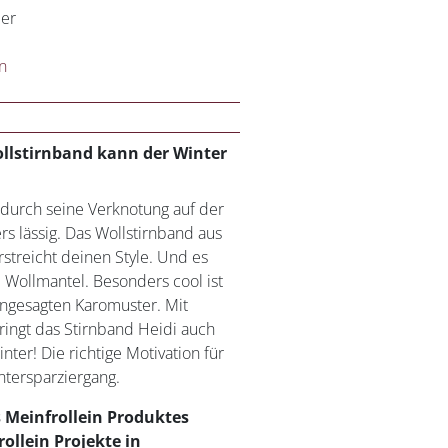
per
n
llstirnband kann der Winter
 durch seine Verknotung auf der
s lässig. Das Wollstirnband aus
rstreicht deinen Style. Und es
 Wollmantel. Besonders cool ist
angesagten Karomuster. Mit
ingt das Stirnband Heidi auch
nter! Die richtige Motivation für
tersparziergang.
 Meinfrollein Produktes
ollein Projekte in