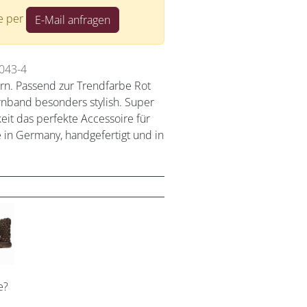
te per
E-Mail anfragen
043-4
rn. Passend zur Trendfarbe Rot
rnband besonders stylish. Super
keit das perfekte Accessoire für
in Germany, handgefertigt und in
e?