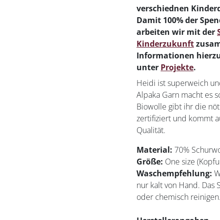
verschiednen Kinderd
Damit 100% der Spend
arbeiten wir mit der
Kinderzukunft
zusam
Informationen hierzu
unter
Projekte
.
Heidi ist superweich u
Alpaka Garn macht es s
Biowolle gibt ihr die nöt
zertifiziert und kommt au
Qualität.
Material:
70% Schurwol
Größe:
One size (Kopf
Waschempfehlung:
W
nur kalt von Hand. Das S
oder chemisch reinigen