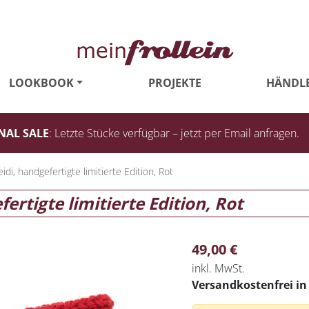
LOOKBOOK
PROJEKTE
HÄNDL
NAL SALE
: Letzte Stücke verfügbar – jetzt per Email anfragen.
di, handgefertigte limitierte Edition, Rot
ertigte limitierte Edition, Rot
49,00
€
inkl. MwSt.
Versandkostenfrei i