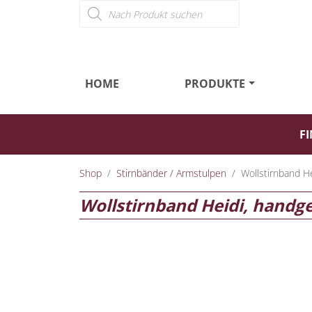
Products search
HOME
PRODUKTE
FI
Shop
Stirnbänder / Armstulpen
Wollstirnband Hei
Wollstirnband Heidi, handgef