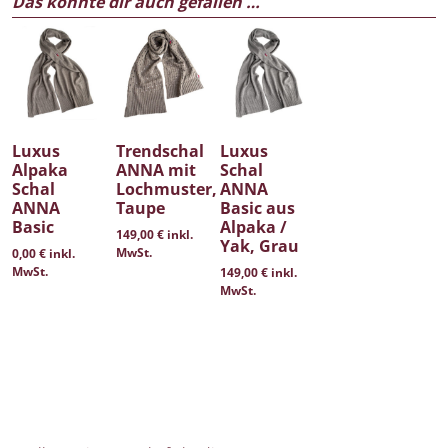
Das könnte dir auch gefallen …
Luxus
Trendschal
Luxus
Alpaka
ANNA mit
Schal
Schal
Lochmuster,
ANNA
ANNA
Taupe
Basic aus
Basic
Alpaka /
149,00
€
inkl.
Yak, Grau
MwSt.
0,00
€
inkl.
MwSt.
149,00
€
inkl.
MwSt.