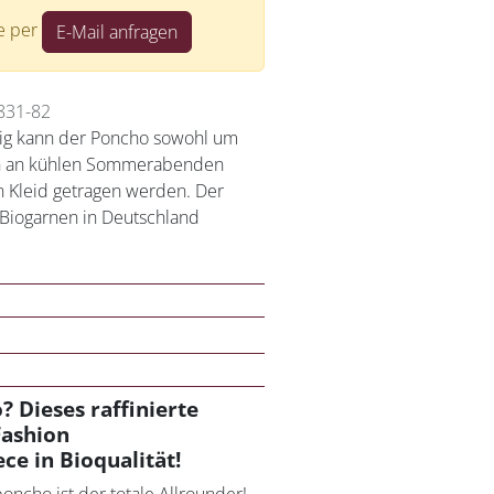
te per
E-Mail anfragen
831-82
lig kann der Poncho sowohl um
uch an kühlen Sommerabenden
n Kleid getragen werden. Der
 Biogarnen in Deutschland
? Dieses raffinierte
Fashion
ce in Bioqualität!