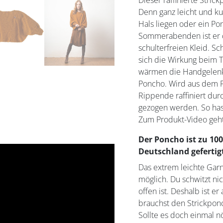
Dieser raffinierte Strick
Denn ganz leicht und k
Hals liegen oder ein Po
Sommerabenden ist er 
schulterfreien Kleid. Sch
sich die Wirkung beim 
wärmen die Handgelenk
Poncho. Wird aus dem P
Rippende raffiniert du
gezogen werden. So ha
Zum Produkt-Video geh
Der Poncho ist zu 10
Deutschland gefertig
Das extrem leichte Gar
möglich. Du schwitzt ni
offen ist. Deshalb ist er
brauchst den Strickponc
Sollte es doch einmal nö