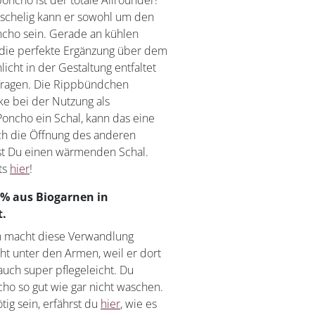
poncho ist der totale Allrounder!
uschelig kann er sowohl um den
ncho sein. Gerade an kühlen
die perfekte Ergänzung über dem
licht in der Gestaltung entfaltet
Tragen. Die Rippbündchen
e bei der Nutzung als
oncho ein Schal, kann das eine
rch die Öffnung des anderen
st Du einen wärmenden Schal.
ts
hier
!
0% aus Biogarnen in
t.
n macht diese Verwandlung
cht unter den Armen, weil er dort
 auch super pflegeleicht. Du
ho so gut wie gar nicht waschen.
tig sein, erfährst du
hier
, wie es