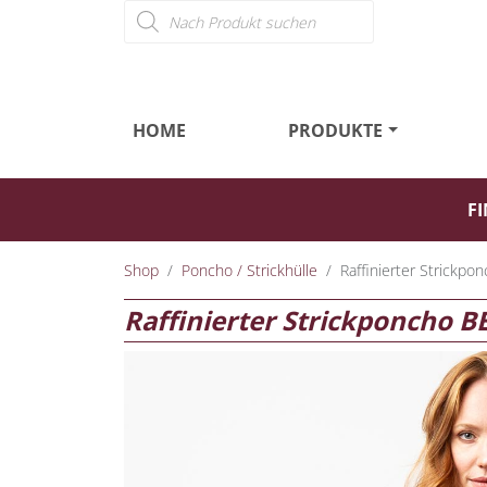
Products search
HOME
PRODUKTE
FI
Shop
Poncho / Strickhülle
Raffinierter Strickpo
Raffinierter Strickponcho B