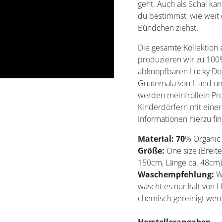
geht. Auch als Schal kan
du bestimmst, wie weit
Bündchen ziehst.
Die gesamte Kollektion
produzieren wir zu 100
abknöpfbaren Lucky Doll
Guatemala von Hand und
werden meinfrollein Pr
Kinderdörfern mit eine
Informationen hierzu fi
Material: 70
% Organic
Größe:
One size (Brei
150cm, Länge ca. 48cm)
Waschempfehlung:
W
wäscht es nur kalt von H
chemisch gereinigt wer