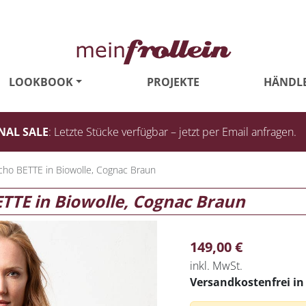
LOOKBOOK
PROJEKTE
HÄNDL
NAL SALE
: Letzte Stücke verfügbar – jetzt per Email anfragen.
ncho BETTE in Biowolle, Cognac Braun
ETTE in Biowolle, Cognac Braun
149,00
€
inkl. MwSt.
Versandkostenfrei i